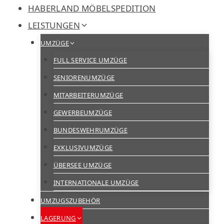
Zum
HABERLAND MÖBELSPEDITION
Inhalt
LEISTUNGEN
springen
UMZÜGE
FULL SERVICE UMZÜGE
SENIORENUMZÜGE
MITARBEITERUMZÜGE
GEWERBEUMZÜGE
BUNDESWEHRUMZÜGE
EXKLUSIVUMZÜGE
ÜBERSEE UMZÜGE
INTERNATIONALE UMZÜGE
UMZUGSZUBEHÖR
LAGERUNG