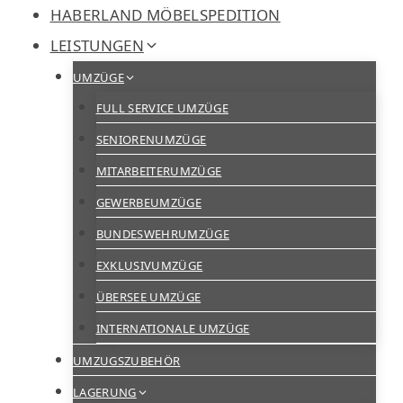
Zum
HABERLAND MÖBELSPEDITION
Inhalt
LEISTUNGEN
springen
UMZÜGE
FULL SERVICE UMZÜGE
SENIORENUMZÜGE
MITARBEITERUMZÜGE
GEWERBEUMZÜGE
BUNDESWEHRUMZÜGE
EXKLUSIVUMZÜGE
ÜBERSEE UMZÜGE
INTERNATIONALE UMZÜGE
UMZUGSZUBEHÖR
LAGERUNG