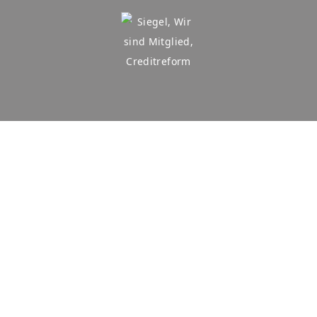
HABERLAND MÖBELSPEDITION
Untermenü
LEISTUNGEN
umschalten
Untermenü
UMZÜGE
umschalten
FULL SERVICE UMZÜGE
SENIORENUMZÜGE
MITARBEITERUMZÜGE
GEWERBEUMZÜGE