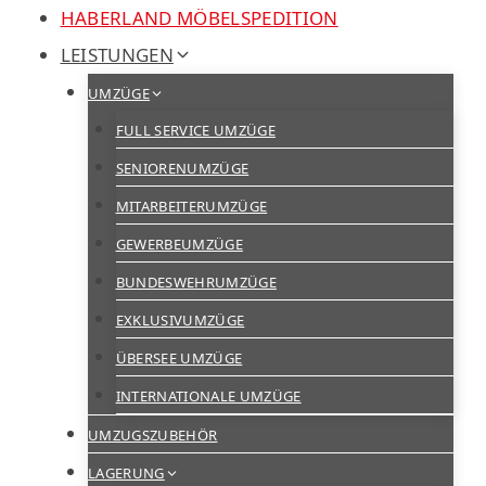
Zum
HABERLAND MÖBELSPEDITION
Inhalt
LEISTUNGEN
springen
UMZÜGE
FULL SERVICE UMZÜGE
SENIORENUMZÜGE
MITARBEITERUMZÜGE
GEWERBEUMZÜGE
BUNDESWEHRUMZÜGE
EXKLUSIVUMZÜGE
ÜBERSEE UMZÜGE
INTERNATIONALE UMZÜGE
UMZUGSZUBEHÖR
LAGERUNG